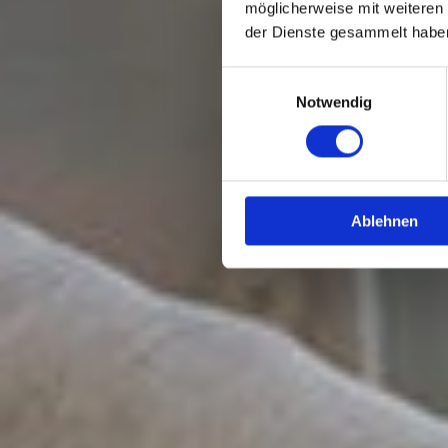
möglicherweise mit weiteren
der Dienste gesammelt habe
E
Einwilligungsauswahl
Notwendig
&
K
Ablehnen
L
I