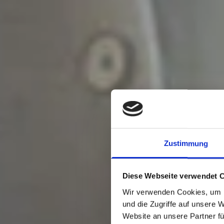
K
Ä
Zustimmung
L
Diese Webseite verwendet 
Wir verwenden Cookies, um I
T
und die Zugriffe auf unsere 
Website an unsere Partner fü